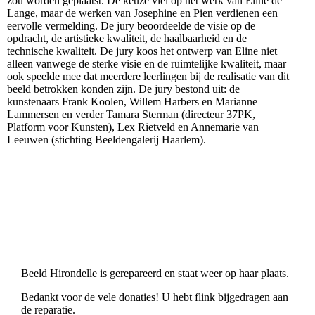
zou worden geplaatst. De keuze viel op het werk van Eline de
Lange, maar de werken van Josephine en Pien verdienen een
eervolle vermelding. De jury beoordeelde de visie op de
opdracht, de artistieke kwaliteit, de haalbaarheid en de
technische kwaliteit. De jury koos het ontwerp van Eline niet
alleen vanwege de sterke visie en de ruimtelijke kwaliteit, maar
ook speelde mee dat meerdere leerlingen bij de realisatie van dit
beeld betrokken konden zijn. De jury bestond uit: de
kunstenaars Frank Koolen, Willem Harbers en Marianne
Lammersen en verder Tamara Sterman (directeur 37PK,
Platform voor Kunsten), Lex Rietveld en Annemarie van
Leeuwen (stichting Beeldengalerij Haarlem).
Beeld Hirondelle is gerepareerd en staat weer op haar plaats.
Bedankt voor de vele donaties! U hebt flink bijgedragen aan
de reparatie.