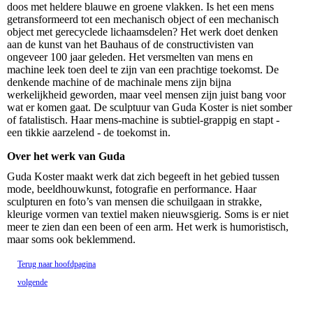
doos met heldere blauwe en groene vlakken. Is het een mens
getransformeerd tot een mechanisch object of een mechanisch
object met gerecyclede lichaamsdelen? Het werk doet denken
aan de kunst van het Bauhaus of de constructivisten van
ongeveer 100 jaar geleden. Het versmelten van mens en
machine leek toen deel te zijn van een prachtige toekomst. De
denkende machine of de machinale mens zijn bijna
werkelijkheid geworden, maar veel mensen zijn juist bang voor
wat er komen gaat. De sculptuur van Guda Koster is niet somber
of fatalistisch. Haar mens-machine is subtiel-grappig en stapt -
een tikkie aarzelend - de toekomst in.
Over het werk van Guda
Guda Koster maakt werk dat zich begeeft in het gebied tussen
mode, beeldhouwkunst, fotografie en performance. Haar
sculpturen en foto’s van mensen die schuilgaan in strakke,
kleurige vormen van textiel maken nieuwsgierig. Soms is er niet
meer te zien dan een been of een arm. Het werk is humoristisch,
maar soms ook beklemmend.
Terug naar hoofdpagina
volgende