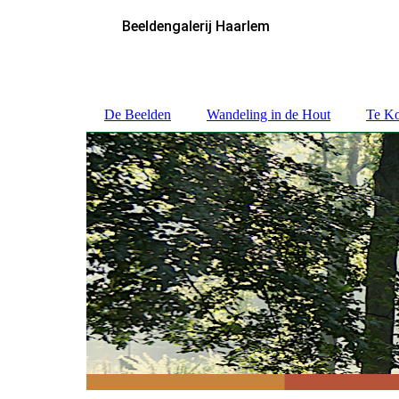
Beeldengalerij Haarlem
De Beelden
Wandeling in de Hout
Te K