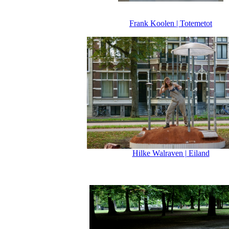
Frank Koolen | Totemetot
Hilke Walraven | Eiland